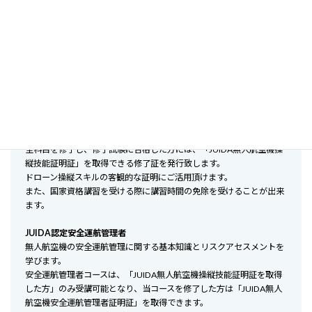
JUIDA認定操縦技能・JUIDA認定安全運
航管理者コース
JUIDA認定操縦技能
ドローンを安全に飛行させるためのドローンを安全に飛行されるため
の知識及び操縦技術を習得します。
全科目を修了し、修了試験に合格した方には、「JUIDA無人航空機操
縦技能証明証」を取得できる修了証を発行致します。
ドローン操縦スキルの客観的な証明にご活用頂けます。
また、国家資格講習を受ける際に講習時間の免除を受けることが出来
ます。
JUIDA認定安全運航管理者
無人航空機の安全運航管理に関する基本知識とリスクアセスメントを
学びます。
安全運航管理者コースは、「JUIDA無人航空機操縦技能証明証を取得
した方」のみ受講可能となり、当コースを修了した方は「JUIDA無人
航空機安全運航管理者証明証」を取得できます。